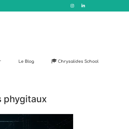
r
Le Blog
Chrysalides School
ts phygitaux